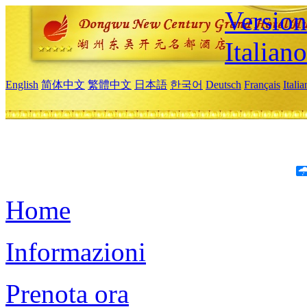
Version
Italiano
English
简体中文
繁體中文
日本語
한국어
Deutsch
Français
Itali
Home
Informazioni
Prenota ora