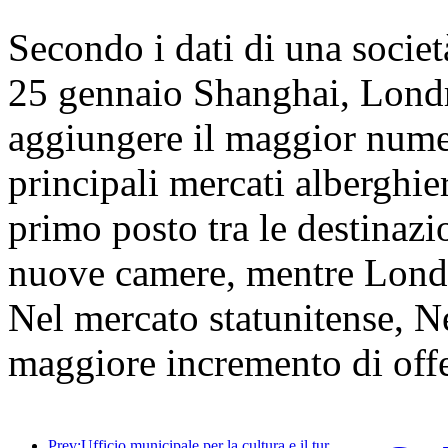
Secondo i dati di una società 
25 gennaio Shanghai, Lond
aggiungere il maggior numer
principali mercati alberghie
primo posto tra le destinazi
nuove camere, mentre Lond
Nel mercato statunitense, Ne
maggiore incremento di off
Prev:Ufficio municipale per la cultura e il turismo di Pechino: nel 2025, Pechino ha accolto 5,48 milioni di turisti in arrivo, con un aumento annuo del 39%.