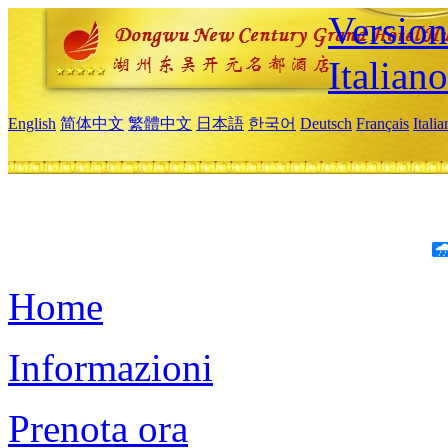
Version
Italiano
English
简体中文
繁體中文
日本語
한국어
Deutsch
Français
Itali
Home
Informazioni
Prenota ora