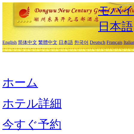
モバイ
日本語
English
简体中文
繁體中文
日本語
한국어
Deutsch
Français
Itali
ホーム
ホテル詳細
今すぐ予約