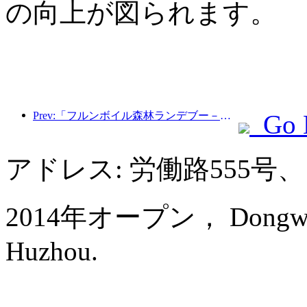
の向上が図られます。
Prev:「フルンボイル森林ランデブー－大興安嶺エクスプレス－星光列車－天一旅」観光列車が初運行を行った。
Go 
アドレス: 労働路555号、
2014年オープン， Dongwu Ne
Huzhou.