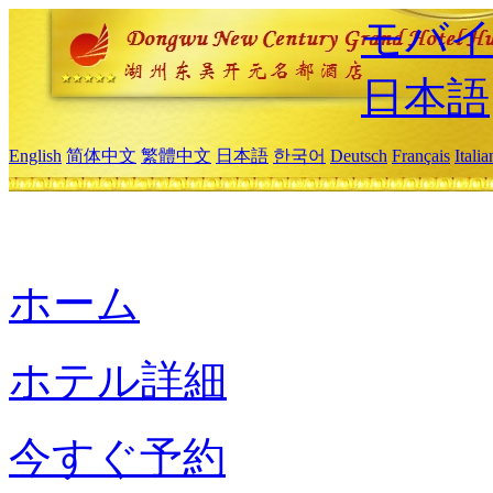
モバイ
日本語
English
简体中文
繁體中文
日本語
한국어
Deutsch
Français
Itali
ホーム
ホテル詳細
今すぐ予約