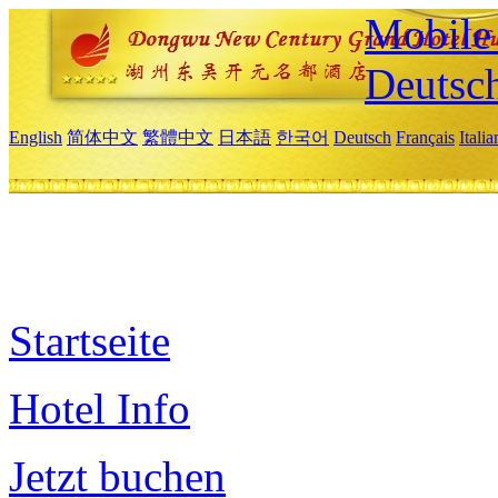
Mobile 
Deutsc
English
简体中文
繁體中文
日本語
한국어
Deutsch
Français
Itali
Startseite
Hotel Info
Jetzt buchen