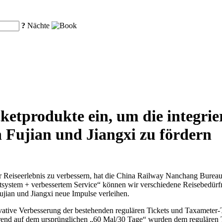
?
Nächte
cketprodukte ein, um die integri
 Fujian und Jiangxi zu fördern
hr Reiseerlebnis zu verbessern, hat die China Railway Nanchang Burea
system + verbessertem Service“ können wir verschiedene Reisebedürfnis
jian und Jiangxi neue Impulse verleihen.
ovative Verbesserung der bestehenden regulären Tickets und Taxameter-T
rend auf dem ursprünglichen „60 Mal/30 Tage“ wurden dem regulären T