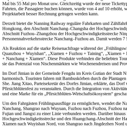
Mal bis 55 Mal pro Monat usw. Gleichzeitig wurde der neue Tickettyp
Fahrten, die Passagiere buchen können, wurde von 4 auf 10 erhöht, 
Projektarbeit besser Rechnung getragen werden kann.
Derzeit bietet die Nanning Railway reguläre Fahrkarten und Zählfa
Hongkong, den Abschnitt Nanchang–Changsha der Hochgeschwindig
Abschnitt Fuzhou–Zhangzhou der Hochgeschwindigkeitsstrecke Nin
Personennahverkehrsstrecke Nanchang–Fuzhou an. Damit werden 7 Str
Als Reaktion auf die starke Reisenachfrage während der „Frühlingswir
Quanzhou + Wuyishan“, „Xiamen + Fuzhou + Taining“, „Xiamen + F
+ Nanchang + Xiamen“. Diese Produkte verbinden die beliebten Touris
sie das Potenzial von Nischenmärkten wie Wochenendreisen und Provin
Im Dorf Jimian in der Gemeinde Fengdu im Kreis Gutian der Stadt Ni
harmonisch. Touristen fahren mit Bambuskörben durch die Plantagen 
She. Jiang Xitao, Parteisekretär des Dorfes Jimian, erklärte, das D
Pfirsichblütenfest zu veranstalten. Durch die Integration von Akti
und eine Marke für ein „Pfirsichblüten-Wirtschaftsökosystem“ gescha
Um den Fahrgästen Frühlingsausflüge zu ermöglichen, wendet die N
Nanchang, Shangrao nach Wuyuan, Fuzhou nach Fuzhou, Fuzhou nac
Fujian und Jiangxi zu einer Linie verbunden werden. Darüber hinau
Hochgeschwindigkeitsstrecke und den Huangchang-Abschnitt der Ha
Xiamen nach Wuyishan Nord, von Shangrao nach Jingdezhen Nord usw.