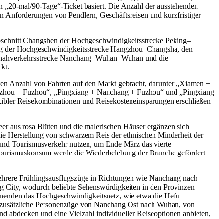
n „20-mal/90-Tage“-Ticket basiert. Die Anzahl der ausstehenden
n Anforderungen von Pendlern, Geschäftsreisen und kurzfristiger
bschnitt Changshen der Hochgeschwindigkeitsstrecke Peking–
g der Hochgeschwindigkeitsstrecke Hangzhou–Changsha, den
ennahverkehrsstrecke Nanchang–Wuhan–Wuhan und die
kt.
esten Anzahl von Fahrten auf den Markt gebracht, darunter „Xiamen +
zhou + Fuzhou“, „Pingxiang + Nanchang + Fuzhou“ und „Pingxiang
exibler Reisekombinationen und Reisekosteneinsparungen erschließen
er aus rosa Blüten und die malerischen Häuser ergänzen sich
die Herstellung von schwarzem Reis der ethnischen Minderheit der
- und Tourismusverkehr nutzen, um Ende März das vierte
d Tourismuskonsum werde die Wiederbelebung der Branche gefördert
ehrere Frühlingsausflugszüge in Richtungen wie Nanchang nach
ity, wodurch beliebte Sehenswürdigkeiten in den Provinzen
enenden das Hochgeschwindigkeitsnetz, wie etwa die Hefu-
 zusätzliche Personenzüge von Nanchang Ost nach Wuhan, von
 abdecken und eine Vielzahl individueller Reiseoptionen anbieten,