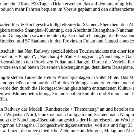
 um ein „10-mal/90-Tage“-Ticket erweitert, das auf dem ursprüngliche
wodurch mehr Fahrten bequem im Voraus geplant und den differenzierte
hrkarten für die Hochgeschwindigkeitsstrecke Xiamen–Shenzhen, den A
keitsstrecke Shanghai–Kunming, den Abschnitt Huangshan–Nanchan
gbo–Guangzhou sowie die Intercity-Eisenbahn Changjiu, die Person
ecken und 57 Stationen in den Provinzen Fujian und Jiangxi abgedec
tschaft“ hat Nan Railway speziell sieben Touristentickets mit einer f
uzhou + Pingtan“, „Nanchang + Ji'an + Longyan“, „Nanchang + Gan
tenstädte in den Provinzen Fujian und Jiangxi. Durch die Vorteile fl
zreisen und bieten Reisenden kostengünstige, detaillierte Reisepläne.
ngde stehen Tausende Hektar Pfirsichplantagen in voller Blüte. Das Me
und genießen nicht nur den Duft des Frühlings, sondern erleben auch 
orf werde den durch die Hochgeschwindigkeitsbahn entstandenen Kultur
vitäten wie Blumenbetrachtung, Freundschaften knüpfen und Kultur- un
ffen.
an Railway das Modell „Rundstrecke + Themenzug“ an und betreibt m
h Wuyishan Nord, Ganzhou nach Longyan und Xiamen nach Nanping C
s nutzt die Nanchang-Eisenbahn angesichts der Hauptreisezeit an Woch
ngzhou-Changsha-Hochgeschwindigkeitsstrecke, voll aus und fügt 23
 hinzu, die unterschiedliche Zeiträume am Morgen, Mittag und Abend