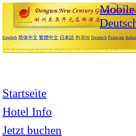
Mobile 
Deutsc
English
简体中文
繁體中文
日本語
한국어
Deutsch
Français
Itali
Startseite
Hotel Info
Jetzt buchen