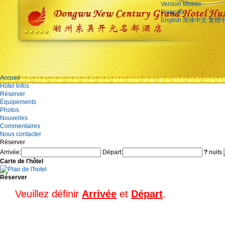
Version Mobile
Français
English
简体中文
繁體
Accueil
Hôtel Infos
Réserver
Équipements
Photos
Nouvelles
Commentaires
Nous contacter
Réserver
Arrivée:
Départ:
?
nuits
Carte de l'hôtel
Réserver
Veuillez définir
Arrivée
et
Départ
.