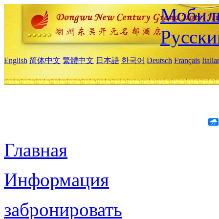
Мобиль
Русски
English
简体中文
繁體中文
日本語
한국어
Deutsch
Français
Itali
Главная
Информация
забронировать