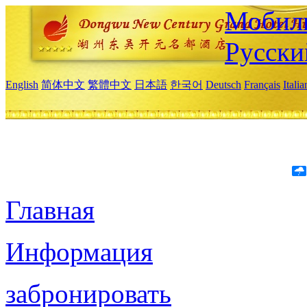
Мобиль
Русски
English
简体中文
繁體中文
日本語
한국어
Deutsch
Français
Itali
Главная
Информация
забронировать