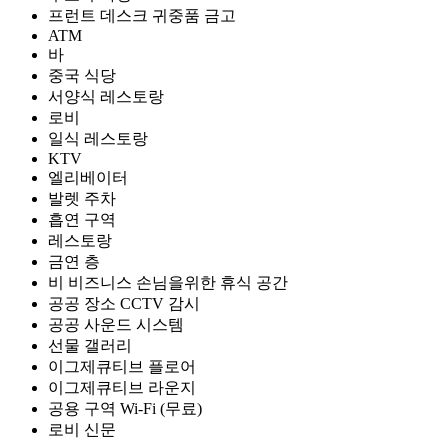
프런트 데스크 귀중품 금고
ATM
바
중국 식당
서양식 레스토랑
로비
일식 레스토랑
KTV
엘리베이터
발렛 주차
흡연 구역
레스토랑
금연 층
비 비즈니스 손님을위한 휴식 공간
공공 장소 CCTV 감시
공공 사운드 시스템
선물 갤러리
이그제큐티브 플로어
이그제큐티브 라운지
공용 구역 Wi-Fi (무료)
로비 신문