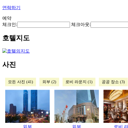
연락하기
예약
체크인:
체크아웃:
호텔지도
사진
모든 사진 (41)
외부 (2)
로비 라운지 (1)
공공 장소 (3)
외부
외부
로비 