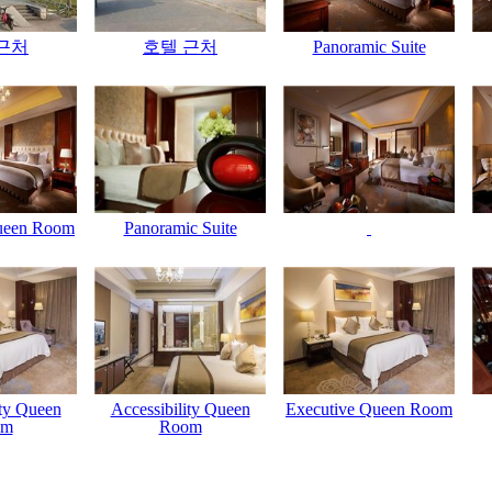
근처
호텔 근처
Panoramic Suite
ueen Room
Panoramic Suite
ity Queen
Accessibility Queen
Executive Queen Room
om
Room