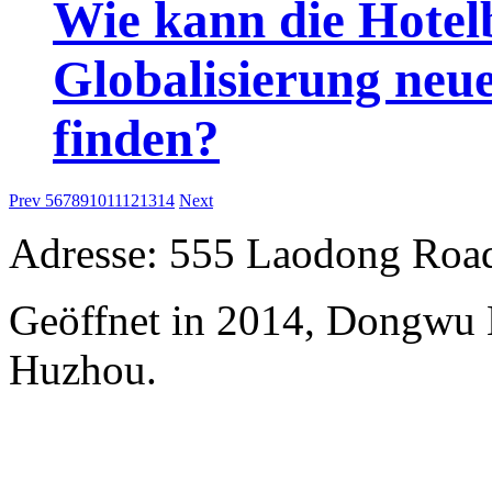
Wie kann die Hotel
Globalisierung ne
finden?
Prev
5
6
7
8
9
10
11
12
13
14
Next
Adresse: 555 Laodong Roa
Geöffnet in 2014, Dongwu
Huzhou.