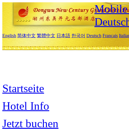
Mobile 
Deutsc
English
简体中文
繁體中文
日本語
한국어
Deutsch
Français
Itali
Startseite
Hotel Info
Jetzt buchen